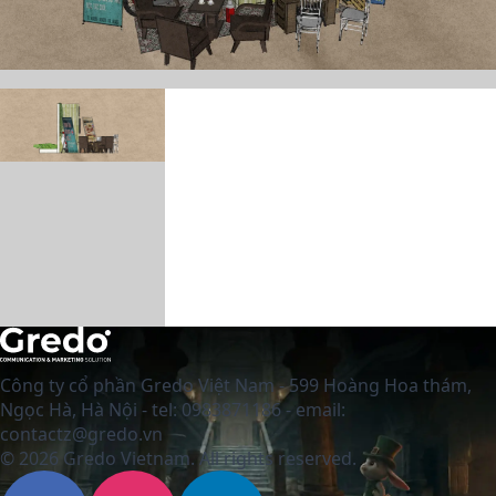
Công ty cổ phần Gredo Việt Nam - 599 Hoàng Hoa thám,
Ngọc Hà, Hà Nội - tel: 0983871186 - email:
contactz@gredo.vn
© 2026 Gredo Vietnam. All rights reserved.