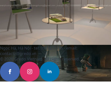
Công ty cổ phần Gredo Việt Nam - 599 Hoàng Hoa thám,
Ngọc Hà, Hà Nội - tel: 0983871186 - email:
contactz@gredo.vn
© 2026 Gredo Vietnam. All rights reserved.