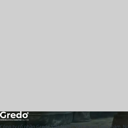
Công ty cổ phần Gredo Việt Nam - 599 Hoàng Hoa thám, Ngọ