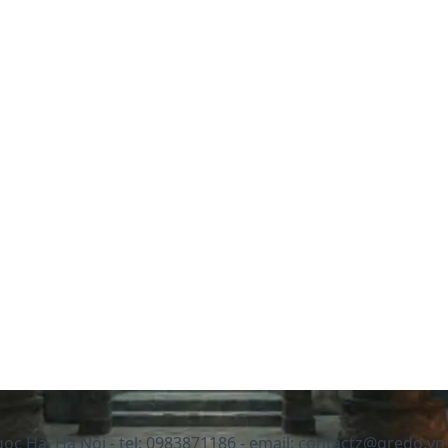
c Hà, Hà Nội - tel: 0983871186 - email: contactz@gredo.vn