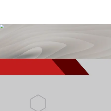
ệu nhận diện ikinhdoanh