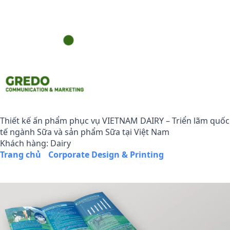
Thiết kế ấn phẩm phục vụ VIETNAM DAIRY – Triển lãm quốc
tế ngành Sữa và sản phẩm Sữa tại Việt Nam
Khách hàng: Dairy
Trang chủ
/
Corporate Design & Printing
/
Thiết kế ấn
phẩm phục vụ VIETNAM DAIRY – Triển lãm quốc tế ngành
Sữa và sản phẩm Sữa tại Việt Nam
VIETNAM DAIRY là Triển lãm Quốc tế chuyên ngành về Sữa
và sản phẩm Sữa có quy mô lớn, duy nhất tại Việt Nam.
Triển lãm do Hiệp hội Sữa Việt Nam phối hợp với Công ty