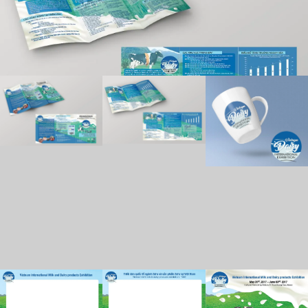
cổ phần Hội chợ Triển lãm và Quảng cáo Việt Nam (Vietfair)
tổ chức định kỳ 02 (hai) năm một lần, luân phiên tổ chức tại
Hà Nội và TP. Hồ Chí Minh.